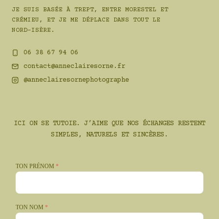
JE SUIS BASÉE À TREPT, ENTRE MORESTEL ET
CRÉMIEU, ET JE ME DÉPLACE DANS TOUT LE
NORD-ISÈRE.
06 38 67 94 06
contact@anneclairesorne.fr
@anneclairesornephotographe
ICI ON SE TUTOIE. J’AIME QUE NOS ÉCHANGES RESTENT
SIMPLES, NATURELS ET SINCÈRES.