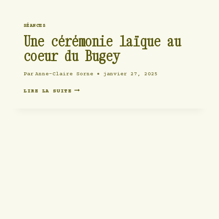
SÉANCES
Une cérémonie laïque au
coeur du Bugey
Par
Anne-Claire Sorne
janvier 27, 2025
UNE
LIRE LA SUITE
CÉRÉMONIE
LAÏQUE
AU
COEUR
DU
BUGEY