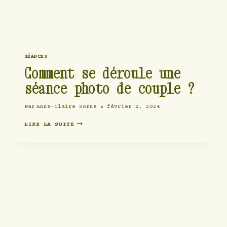
SÉANCES
Comment se déroule une
séance photo de couple ?
Par
Anne-Claire Sorne
février 2, 2024
COMMENT
LIRE LA SUITE
SE
DÉROULE
UNE
SÉANCE
PHOTO
DE
COUPLE
?