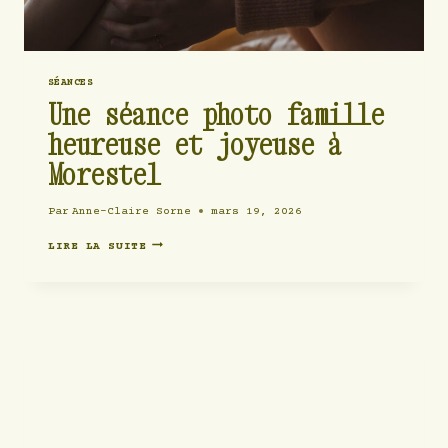
SÉANCES
Une séance photo famille
heureuse et joyeuse à
Morestel
Par
Anne-Claire Sorne
mars 19, 2026
UNE
LIRE LA SUITE
SÉANCE
PHOTO
FAMILLE
HEUREUSE
ET
JOYEUSE
À
MORESTEL