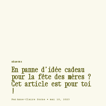
CADEAU
À
NOËL
!
SÉANCES
En panne d’idée cadeau
pour la fête des mères ?
Cet article est pour toi
!
Par
Anne-Claire Sorne
mai 10, 2023