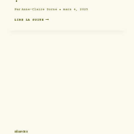
Par
Anne-Claire Sorne
mars 4, 2025
ORGANISER
LIRE LA SUITE
UN
EVJF
À
LYON
!
SÉANCES