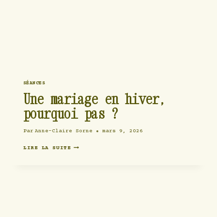
SÉANCES
Une mariage en hiver,
pourquoi pas ?
Par
Anne-Claire Sorne
mars 9, 2026
UNE
LIRE LA SUITE
MARIAGE
EN
HIVER,
POURQUOI
PAS
?