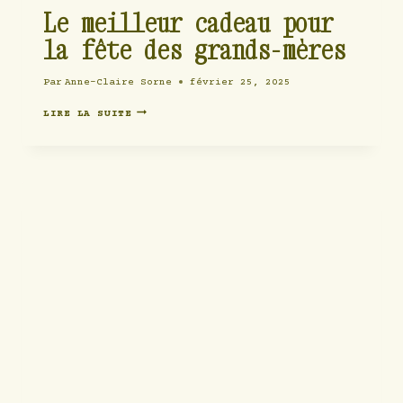
Le meilleur cadeau pour
la fête des grands-mères
Par
Anne-Claire Sorne
février 25, 2025
LE
LIRE LA SUITE
MEILLEUR
CADEAU
POUR
LA
FÊTE
DES
GRANDS-
MÈRES