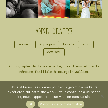
ANNE-CLAIRE
accueil
à propos
tarifs
blog
contact
Photographe de la maternité, des liens et de la
mémoire familiale à Bourgoin-Jallieu
Nous utilisons des cookies pour vous garantir la meilleure
expérience sur notre site web. Si vous continuez à utiliser ce
site, nous supposerons que vous en êtes satisfait.
© 2026 Anne-Claire Sorne | Photographe
documentaire de maternité, famille & mariage
Ok
Politique de confidentialité