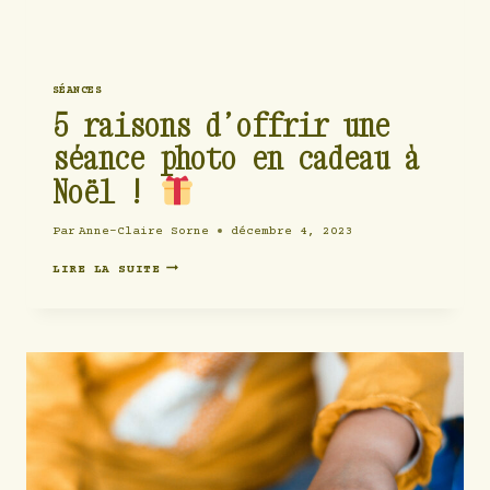
SÉANCES
5 raisons d’offrir une
séance photo en cadeau à
Noël !
Par
Anne-Claire Sorne
décembre 4, 2023
5
LIRE LA SUITE
RAISONS
D’OFFRIR
UNE
SÉANCE
PHOTO
EN
CADEAU
À
NOËL
!