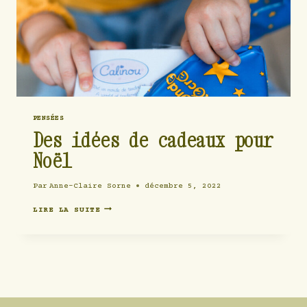
PENSÉES
Des idées de cadeaux pour
Noël
Par
Anne-Claire Sorne
décembre 5, 2022
DES
LIRE LA SUITE
IDÉES
DE
CADEAUX
POUR
NOËL